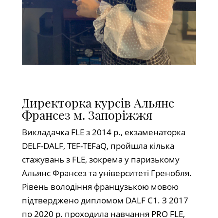
Директорка курсів Альянс
Франсез м. Запоріжжя
Викладачка FLE з 2014 р., екзаменаторка
DELF-DALF, TEF-TEFaQ, пройшла кілька
стажувань з FLE, зокрема у паризькому
Альянс Франсез та університеті Гренобля.
Рівень володіння французькою мовою
підтверджено дипломом DALF C1. З 2017
по 2020 р. проходила навчання PRO FLE,